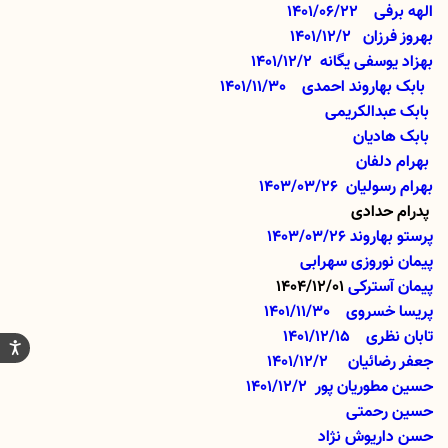
الهه برفی
1401/06/22
بهروز فرزان
1401/12/2
بهزاد یوسفی یگانه
1401/12/2
بابک بهاروند احمدی
01/11/30
14
بابک عبدالکریمی
بابک هادیان
بهرام دلفان
بهرام رسولیان 1403/03/26
پدرام حدادی
پرستو بهاروند 1403/03/26
پیمان نوروزی سهرابی
پیمان آسترکی
1404/12/01
پریسا خسروی
01/11/30
14
تابان نظری 1401/12/15
جعفر رضائیان
1401/12/2
حسین مطوریان پور
1401/12/2
حسین رحمتی
حسن داریوش نژاد