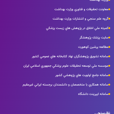
معاونت تحقيقات و فناوري وزارت بهداشت
گروه علم سنجي و انتشارات وزارت بهداشت
كميته ملي اخلاق در پژوهش هاي زيست پزشكي
سايت پزشك پژوهشگر
مطالعه پرشين كوهورت
سامانه تشويق پژوهشگران نهاد كتابخانه هاي عمومي كشور
موسسه ملي توسعه تحقيقات علوم پزشكي جمهوري اسلامي ايران
سامانه جامع اولويت هاي پژوهشي كشور
سامانه همكاري با متخصصان و دانشمندان برجسته ايراني غيرمقيم
سامانه ايپرينت دانشگاه
نظرسنجی