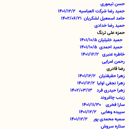
حسن تیموری
حمید رضا شرکت العباسیه
1401/12/2
حامد اسمعیل لشکریان
1402/06/21
حمید رضا خدادی
حمزه علی ترنگ
حمید خلیلیان 1401/10/5
حمید احمدی
1401/10/5
خاطره عنبری
1401/12/2
رحمن امرایی
رضا قادری
زهرا حقیقتیان
1401/12/2
زهرا نجفی اولیا
1401/12/2
زهرا حیدری فرد 1402/03/13
زینب چاغروند
سارا فخری
1401/11/30
سپیده وهابی
1401/12/2
سمیه محمدی پور
1401/12/2
ستاره سروش