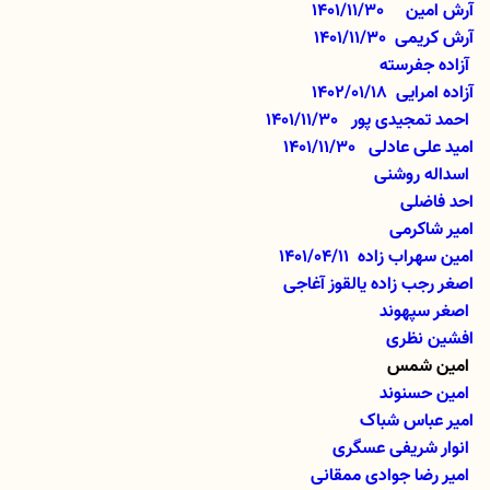
آرش امین
01/11/30
14
آرش کریمی
01/11/30
14
آزاده جفرسته
آزاده امرایی 1402/01/18
احمد تمجیدی پور
01/11/30
14
امید علی عادلی
01/11/30
14
اسداله روشنی
احد فاضلی
امیر شاکرمی
امین سهراب زاده
1401/04/11
اصغر رجب زاده یالقوز آغاجی
اصغر سپهوند
افشین نظری
امین شمس
امین حسنوند
امیر عباس شباک
انوار شریفی عسگری
امیر رضا جوادی ممقانی