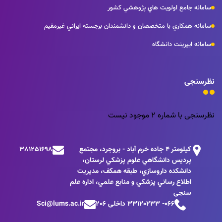
سامانه جامع اولويت هاي پژوهشي كشور
سامانه همكاري با متخصصان و دانشمندان برجسته ايراني غيرمقيم
سامانه ايپرينت دانشگاه
نظرسنجی
نظرسنجی با شماره 2 موجود نیست
كيلومتر 4 جاده خرم آباد - بروجرد، مجتمع
381251698
پرديس دانشگاهي علوم پزشكي لرستان،
دانشكده داروسازي، طبقه همكف، مديريت
اطلاع رساني پزشكي و منابع علمي، اداره علم
سنجی
066- 33120233 داخلی 206
Sci@lums.ac.ir